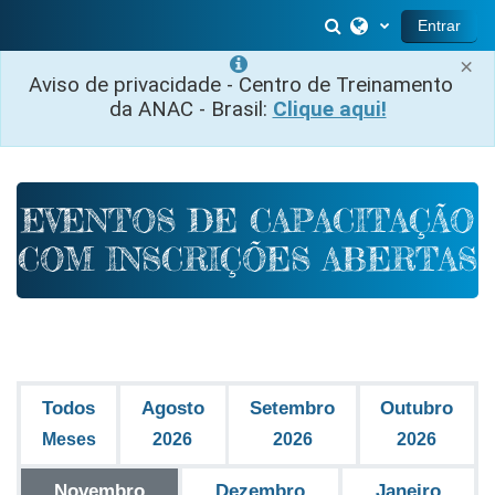
Ir para o conteúdo principal
Alternar entrada
Entrar
×
Aviso de privacidade - Centro de Treinamento
da ANAC - Brasil:
Clique aqui!
EVENTOS DE CAPACITAÇÃO
COM INSCRIÇÕES ABERTAS
Todos
Agosto
Setembro
Outubro
Meses
2026
2026
2026
Novembro
Dezembro
Janeiro