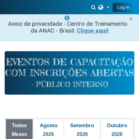
Skip to main content
Toggle search in
Log in
×
Aviso de privacidade - Centro de Treinamento
da ANAC - Brasil:
Clique aqui!
EVENTOS DE CAPACITAÇÃO
COM INSCRIÇÕES ABERTAS
- PÚBLICO INTERNO
Todos
Agosto
Setembro
Outubro
Meses
2026
2026
2026