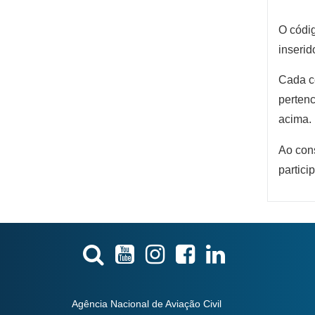
O códig
inserid
Cada ce
pertenc
acima.
Ao cons
partici
Agência Nacional de Aviação Civil