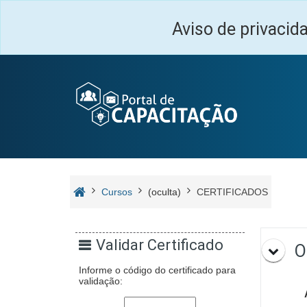
Ir para o conteúdo principal
Aviso de privacid
Cursos
(oculta)
CERTIFICADOS
Prog
Validar Certificado
O
Informe o código do certificado para
validação:
A 