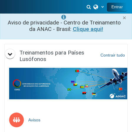
Ir para o conteúdo principal
Alternar entrada 
Entrar
×
Aviso de privacidade - Centro de Treinamento
da ANAC - Brasil:
Clique aqui!
Programação
Treinamentos para Países
Contrair tudo
Lusófonos
Fórum
Avisos