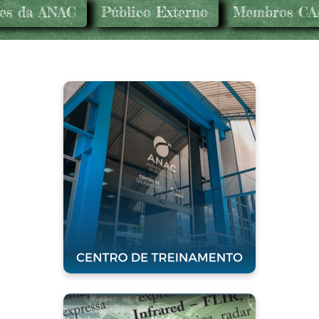
res da ANAC
Público Externo
Membros CA
Centro de
Treinamento
Clique para acessar
ANACPÉDIA