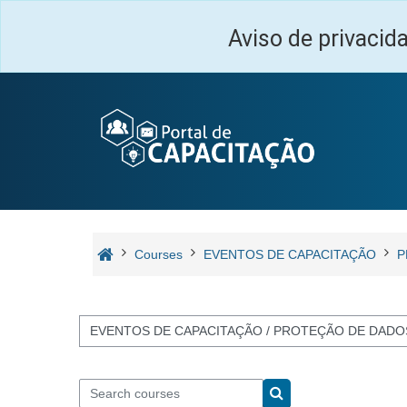
Skip to main content
Aviso de privacid
Courses
EVENTOS DE CAPACITAÇÃO
P
Course categories
Search courses