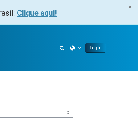
×
asil:
Clique aqui!
Toggle search input
Log in