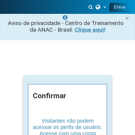
Ir para o conteúdo principal
Alternar entrada 
Entrar
×
Aviso de privacidade - Centro de Treinamento
da ANAC - Brasil:
Clique aqui!
Confirmar
Visitantes não podem
acessar os perfis de usuário.
Acesse com uma conta