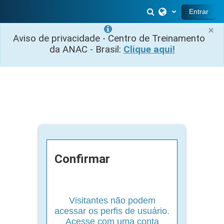
Ir para o conteúdo principal
Alternar entrada 
Entrar
×
Aviso de privacidade - Centro de Treinamento
da ANAC - Brasil:
Clique aqui!
Confirmar
Visitantes não podem
acessar os perfis de usuário.
Acesse com uma conta