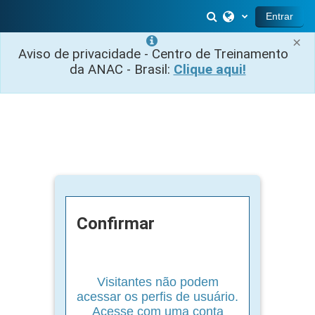
Ir para o conteúdo principal
Alternar entrada 
Entrar
×
Aviso de privacidade - Centro de Treinamento
da ANAC - Brasil:
Clique aqui!
Confirmar
Visitantes não podem
acessar os perfis de usuário.
Acesse com uma conta