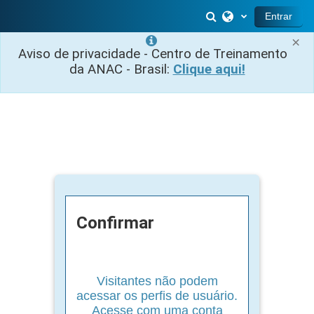
Ir para o conteúdo principal
Alternar entrada 
Entrar
×
Aviso de privacidade - Centro de Treinamento
da ANAC - Brasil:
Clique aqui!
Confirmar
Visitantes não podem
acessar os perfis de usuário.
Acesse com uma conta