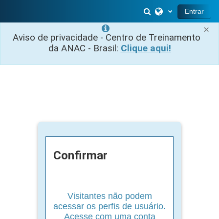
Ir para o conteúdo principal
Alternar entrada 
Entrar
×
Aviso de privacidade - Centro de Treinamento
da ANAC - Brasil:
Clique aqui!
Confirmar
Visitantes não podem
acessar os perfis de usuário.
Acesse com uma conta