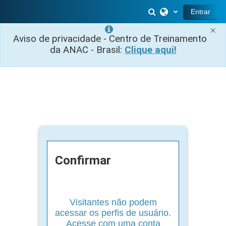
Ir para o conteúdo principal
Alternar entrada 
Entrar
×
Aviso de privacidade - Centro de Treinamento
da ANAC - Brasil:
Clique aqui!
Confirmar
Visitantes não podem
acessar os perfis de usuário.
Acesse com uma conta