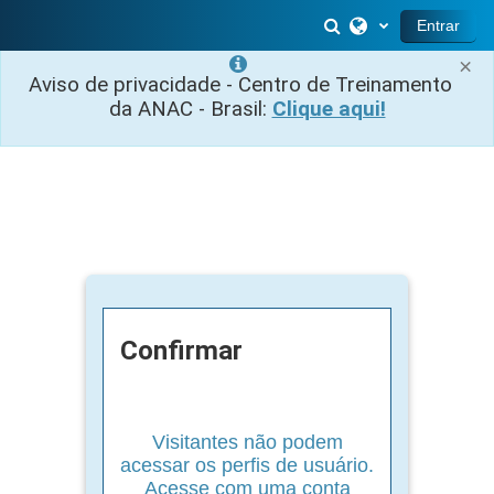
Ir para o conteúdo principal
Alternar entrada 
Entrar
×
Aviso de privacidade - Centro de Treinamento
da ANAC - Brasil:
Clique aqui!
Confirmar
Visitantes não podem
acessar os perfis de usuário.
Acesse com uma conta