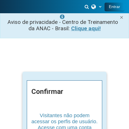
Ir para o conteúdo principal
Alternar entrada 
Entrar
×
Aviso de privacidade - Centro de Treinamento
da ANAC - Brasil:
Clique aqui!
Confirmar
Visitantes não podem
acessar os perfis de usuário.
Acesse com uma conta