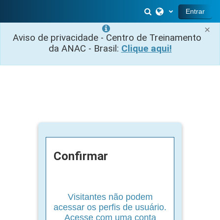
Ir para o conteúdo principal
Alternar entrada 
Entrar
×
Aviso de privacidade - Centro de Treinamento
da ANAC - Brasil:
Clique aqui!
Confirmar
Visitantes não podem
acessar os perfis de usuário.
Acesse com uma conta