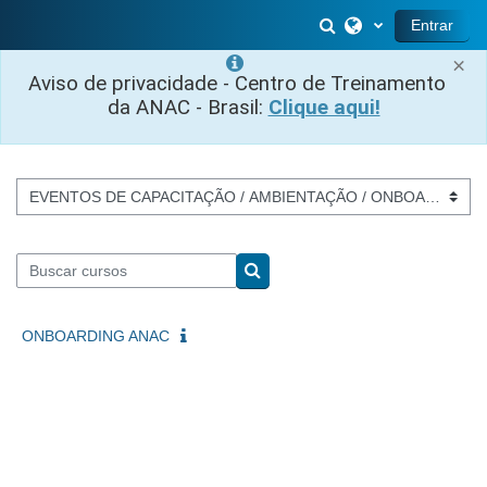
Ir para o conteúdo principal
Alternar entrada 
Entrar
×
Aviso de privacidade - Centro de Treinamento
da ANAC - Brasil:
Clique aqui!
Categorias de Cursos
Buscar cursos
Buscar cursos
ONBOARDING ANAC