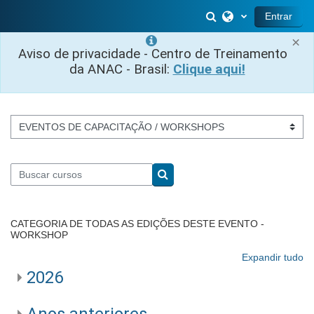
Ir para o conteúdo principal
Alternar entrada 
Entrar
×
Aviso de privacidade - Centro de Treinamento
da ANAC - Brasil:
Clique aqui!
Categorias de Cursos
Buscar cursos
Buscar cursos
CATEGORIA DE TODAS AS EDIÇÕES DESTE EVENTO -
WORKSHOP
Expandir tudo
2026
Anos anteriores