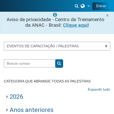
Ir para o conteúdo principal
Alternar entrada 
Entrar
×
Aviso de privacidade - Centro de Treinamento
da ANAC - Brasil:
Clique aqui!
Categorias de Cursos
Buscar cursos
Buscar cursos
CATEGORIA QUE ABRANGE TODAS AS PALESTRAS
Expandir tudo
2026
Anos anteriores