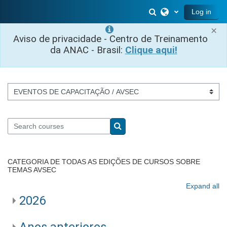
Skip to main content
Toggle search inp
Log in
×
Aviso de privacidade - Centro de Treinamento
da ANAC - Brasil:
Clique aqui!
Course categories
Search courses
Search courses
CATEGORIA DE TODAS AS EDIÇÕES DE CURSOS SOBRE
TEMAS AVSEC
Expand all
2026
Anos anteriores