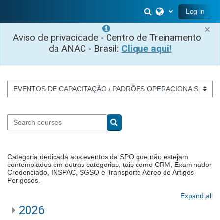
Skip to main content
Toggle search inp
Log in
×
Aviso de privacidade - Centro de Treinamento
da ANAC - Brasil:
Clique aqui!
Course categories
Search courses
Search courses
Categoria dedicada aos eventos da SPO que não estejam
contemplados em outras categorias, tais como CRM, Examinador
Credenciado, INSPAC, SGSO e Transporte Aéreo de Artigos
Perigosos.
Expand all
2026