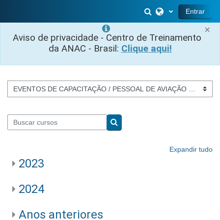
Ir para o conteúdo principal
Alternar entrada 
Entrar
×
Aviso de privacidade - Centro de Treinamento
da ANAC - Brasil:
Clique aqui!
Categorias de Cursos
Buscar cursos
Buscar cursos
Expandir tudo
2023
2024
Anos anteriores