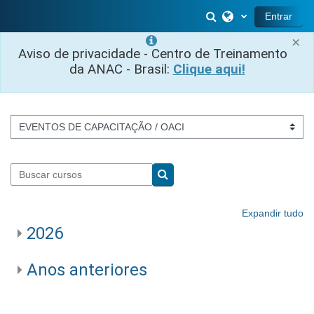
Ir para o conteúdo principal
Alternar entrada 
Entrar
×
Aviso de privacidade - Centro de Treinamento
da ANAC - Brasil:
Clique aqui!
Categorias de Cursos
Buscar cursos
Buscar cursos
Expandir tudo
2026
Anos anteriores