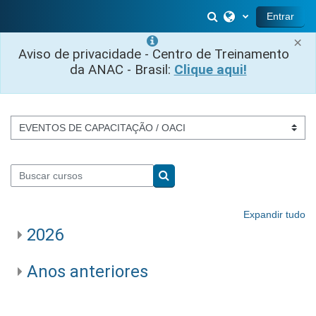
Ir para o conteúdo principal
Alternar entrada 
Entrar
×
Aviso de privacidade - Centro de Treinamento
da ANAC - Brasil:
Clique aqui!
Categorias de Cursos
Buscar cursos
Buscar cursos
Expandir tudo
2026
Anos anteriores