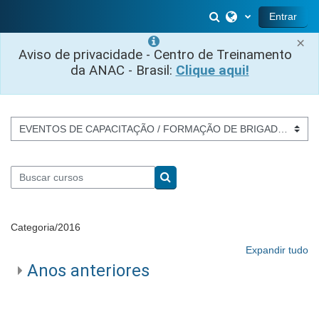
Ir para o conteúdo principal
Alternar entrada 
Entrar
×
Aviso de privacidade - Centro de Treinamento
da ANAC - Brasil:
Clique aqui!
Categorias de Cursos
Buscar cursos
Buscar cursos
Categoria/2016
Expandir tudo
Anos anteriores