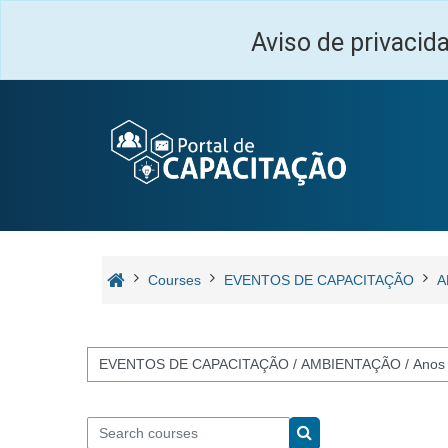
Skip to main content
Aviso de privacid
Courses
EVENTOS DE CAPACITAÇÃO
A
Course categories
Search courses