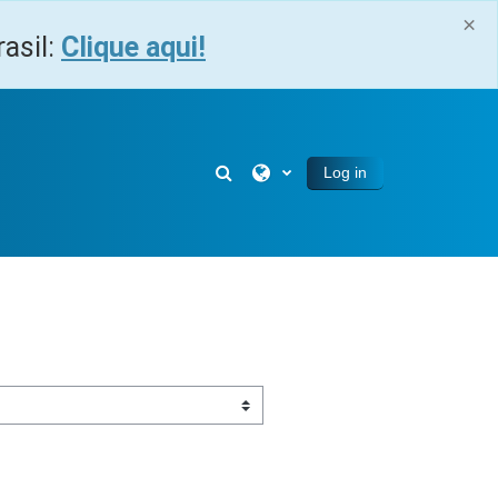
×
asil:
Clique aqui!
Toggle search input
Log in