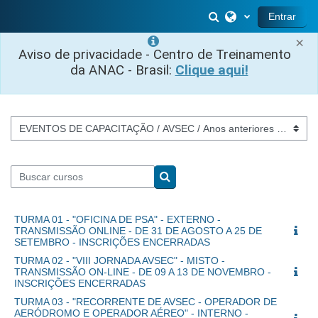
Ir para o conteúdo principal
Alternar entrada 
Entrar
×
Aviso de privacidade - Centro de Treinamento
da ANAC - Brasil:
Clique aqui!
Categorias de Cursos
Buscar cursos
Buscar cursos
TURMA 01 - "OFICINA DE PSA" - EXTERNO -
TRANSMISSÃO ONLINE - DE 31 DE AGOSTO A 25 DE
SETEMBRO - INSCRIÇÕES ENCERRADAS
TURMA 02 - "VIII JORNADA AVSEC" - MISTO -
TRANSMISSÃO ON-LINE - DE 09 A 13 DE NOVEMBRO -
INSCRIÇÕES ENCERRADAS
TURMA 03 - "RECORRENTE DE AVSEC - OPERADOR DE
AERÓDROMO E OPERADOR AÉREO" - INTERNO -