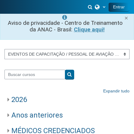
Ir para o conteúdo principal
Alternar entrada 
Entrar
×
Aviso de privacidade - Centro de Treinamento
da ANAC - Brasil:
Clique aqui!
Categorias de Cursos
Buscar cursos
Buscar cursos
Expandir tudo
2026
Anos anteriores
MÉDICOS CREDENCIADOS