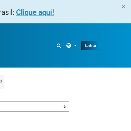
×
asil:
Clique aqui!
Alternar entrada de pesquisa
Entrar
3