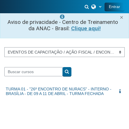
Salta al contenido principal
Selector de búsq
Entrar
×
Aviso de privacidade - Centro de Treinamento
da ANAC - Brasil:
Clique aqui!
Categorías
Buscar cursos
Buscar cursos
TURMA 01 - "26º ENCONTRO DE NURACS" - INTERNO -
BRASÍLIA - DE 09 A 11 DE ABRIL - TURMA FECHADA