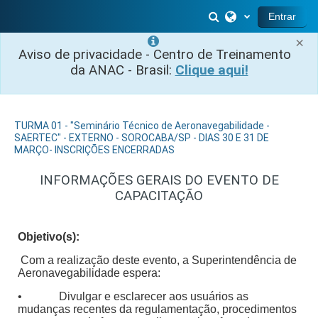
Salta al contenido principal
Selector de búsq
Entrar
×
Aviso de privacidade - Centro de Treinamento
da ANAC - Brasil:
Clique aqui!
TURMA 01 - "Seminário Técnico de Aeronavegabilidade -
SAERTEC" - EXTERNO - SOROCABA/SP - DIAS 30 E 31 DE
MARÇO- INSCRIÇÕES ENCERRADAS
INFORMAÇÕES GERAIS DO EVENTO DE
CAPACITAÇÃO
Objetivo(s):
Com a realização deste evento, a Superintendência de
Aeronavegabilidade espera:
• Divulgar e esclarecer aos usuários as
mudanças recentes da regulamentação, procedimentos