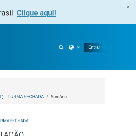
×
asil:
Clique aqui!
Alternar entrada de pesquisa
Entrar
O (T) - TURMA FECHADA
Sumário
- TURMA FECHADA
ITAÇÃO