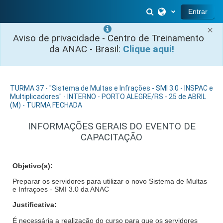
Salta al contenido principal
Selector de búsq
Entrar
×
Aviso de privacidade - Centro de Treinamento
da ANAC - Brasil:
Clique aqui!
TURMA 37 - "Sistema de Multas e Infrações - SMI 3.0 - INSPAC e
Multiplicadores" - INTERNO - PORTO ALEGRE/RS - 25 de ABRIL
(M) - TURMA FECHADA
INFORMAÇÕES GERAIS DO EVENTO DE
CAPACITAÇÃO
Objetivo(s):
Preparar os servidores para utilizar o novo Sistema de Multas
e Infraçoes - SMI 3.0 da ANAC
Justificativa:
É necessária a realização do curso para que os servidores