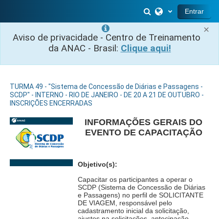
Ir para o conteúdo principal
Alternar entrada 
Entrar
×
Aviso de privacidade - Centro de Treinamento
da ANAC - Brasil:
Clique aqui!
TURMA 49 - "Sistema de Concessão de Diárias e Passagens -
SCDP" - INTERNO - RIO DE JANEIRO - DE 20 A 21 DE OUTUBRO -
INSCRIÇÕES ENCERRADAS
INFORMAÇÕES GERAIS DO
EVENTO DE CAPACITAÇÃO
Objetivo(s):
Capacitar os participantes a operar o
SCDP (Sistema de Concessão de Diárias
e Passagens) no perfil de SOLICITANTE
DE VIAGEM, responsável pelo
cadastramento inicial da solicitação,
ajustes na solicitações, antecipação,