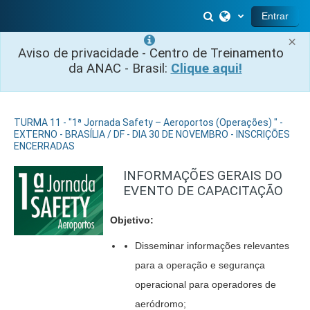
Ir para o conteúdo principal
Alternar entrada 
Entrar
×
Aviso de privacidade - Centro de Treinamento
da ANAC - Brasil:
Clique aqui!
TURMA 11 - "1ª Jornada Safety – Aeroportos (Operações) " -
EXTERNO - BRASÍLIA / DF - DIA 30 DE NOVEMBRO - INSCRIÇÕES
ENCERRADAS
INFORMAÇÕES GERAIS DO
EVENTO DE CAPACITAÇÃO
Objetivo:
Disseminar informações relevantes
para a operação e segurança
operacional para operadores de
aeródromo;