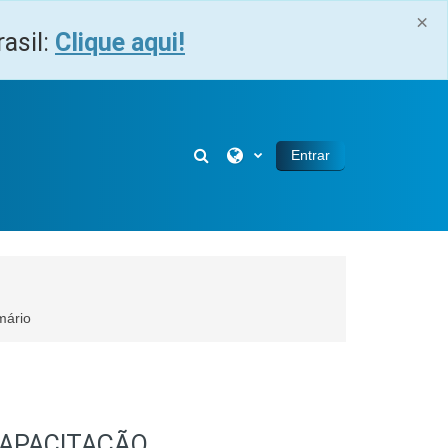
×
asil:
Clique aqui!
Alternar entrada de pesquisa
Entrar
mário
CAPACITAÇÃO