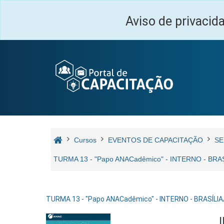
Ir para o conteúdo principal
Aviso de privacid
Cursos
EVENTOS DE CAPACITAÇÃO
SE
TURMA 13 - "Papo ANACadêmico" - INTERNO - BR
TURMA 13 - "Papo ANACadêmico" - INTERNO - BRASÍLI