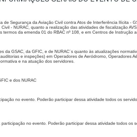
a de Segurança da Aviação Civil contra Atos de Interferência Ilícita -
o Civil - NURAC, quanto a realização das atividades de fiscalizaçã
s termos da emenda 01 do RBAC nº 108, e em Centros de Instrução 
res da GSAC, da GFIC, e de NURAC´s quanto às atualizações normativ
 (auditorias e inspeções) em Operadores de Aeródromo, Operadores Aé
normativa e na atuação dos servidores.
a GFIC e dos NURAC
ticipação no evento. Poderão participar dessa atividade todos os se
 a participação no evento. Poderão participar dessa atividade todos 