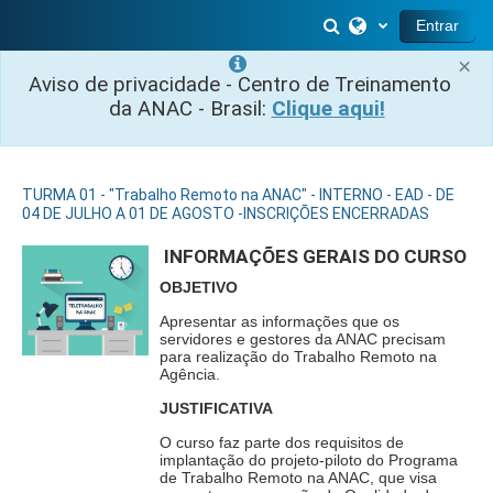
Ir para o conteúdo principal
Alternar entrada 
Entrar
×
Aviso de privacidade - Centro de Treinamento
da ANAC - Brasil:
Clique aqui!
TURMA 01 - "Trabalho Remoto na ANAC" - INTERNO - EAD - DE
04 DE JULHO A 01 DE AGOSTO -INSCRIÇÕES ENCERRADAS
INFORMAÇÕES GERAIS DO CURSO
OBJETIVO
Apresentar as informações que os
servidores e gestores da ANAC precisam
para realização do Trabalho Remoto na
Agência.
JUSTIFICATIVA
O curso faz parte dos requisitos de
implantação do projeto-piloto do Programa
de Trabalho Remoto na ANAC, que visa