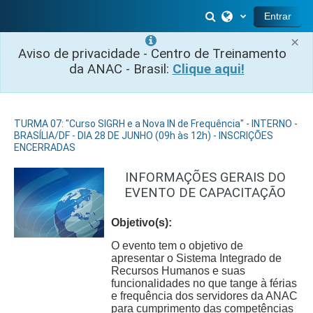
Ir para o conteúdo principal
Alternar entrada 
Entrar
×
Aviso de privacidade - Centro de Treinamento
da ANAC - Brasil:
Clique aqui!
TURMA 07: "Curso SIGRH e a Nova IN de Frequência" - INTERNO -
BRASÍLIA/DF - DIA 28 DE JUNHO (09h às 12h) - INSCRIÇÕES
ENCERRADAS
INFORMAÇÕES GERAIS DO
EVENTO DE CAPACITAÇÃO
Objetivo(s):
O evento tem o objetivo de
apresentar o Sistema Integrado de
Recursos Humanos e suas
funcionalidades no que tange à férias
e frequência dos servidores da ANAC
para cumprimento das competências