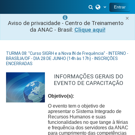
Ir para o conteúdo principal
Alternar entrada 
Entrar
×
Aviso de privacidade - Centro de Treinamento
da ANAC - Brasil:
Clique aqui!
TURMA 08: "Curso SIGRH e a Nova IN de Frequência" - INTERNO -
BRASÍLIA/DF - DIA 28 DE JUNHO (14h às 17h) - INSCRIÇÕES
ENCERRADAS
INFORMAÇÕES GERAIS DO
EVENTO DE CAPACITAÇÃO
Objetivo(s):
O evento tem o objetivo de
apresentar o Sistema Integrado de
Recursos Humanos e suas
funcionalidades no que tange à férias
e frequência dos servidores da ANAC
para cumprimento das competências