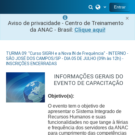
Ir para o conteúdo principal
Alternar entrada 
Entrar
×
Aviso de privacidade - Centro de Treinamento
da ANAC - Brasil:
Clique aqui!
TURMA 09: "Curso SIGRH e a Nova IN de Frequência" - INTERNO -
SÃO JOSÉ DOS CAMPOS/SP - DIA 05 DE JULHO (09h às 12h) -
INSCRIÇÕES ENCERRADAS
INFORMAÇÕES GERAIS DO
EVENTO DE CAPACITAÇÃO
Objetivo(s):
O evento tem o objetivo de
apresentar o Sistema Integrado de
Recursos Humanos e suas
funcionalidades no que tange à férias
e frequência dos servidores da ANAC
para cumprimento das competências