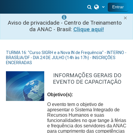
Ir para o conteúdo principal
Alternar entrada 
Entrar
×
Aviso de privacidade - Centro de Treinamento
da ANAC - Brasil:
Clique aqui!
TURMA 16: "Curso SIGRH e a Nova IN de Frequência" - INTERNO -
BRASÍLIA/DF - DIA 24 DE JULHO (14h às 17h) - INSCRIÇÕES
ENCERRADAS
INFORMAÇÕES GERAIS DO
EVENTO DE CAPACITAÇÃO
Objetivo(s):
O evento tem o objetivo de
apresentar o Sistema Integrado de
Recursos Humanos e suas
funcionalidades no que tange à férias
e frequência dos servidores da ANAC
para cumprimento das competências