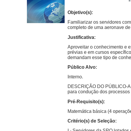
Objetivo(s):
Familiarizar os servidores co
completo de uma aeronave de g
Justificativa:
Aproveitar o conhecimento e ex
prévias e em cursos específic
demandam esse tipo de conhe
Público Alvo:
Interno.
DESCRIÇÃO DO PÚBLICO-ALVO:
para condução dos processos 
Pré-Requisito(s):
Matemática básica (4 operações
Critério(s) de Seleção:
I - Servidores da SPO lotado