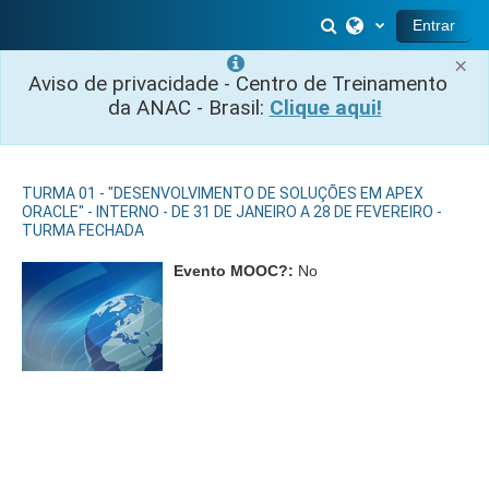
Salta al contenido principal
Selector de búsq
Entrar
×
Aviso de privacidade - Centro de Treinamento
da ANAC - Brasil:
Clique aqui!
TURMA 01 - "DESENVOLVIMENTO DE SOLUÇÕES EM APEX
ORACLE" - INTERNO - DE 31 DE JANEIRO A 28 DE FEVEREIRO -
TURMA FECHADA
Evento MOOC?
:
No