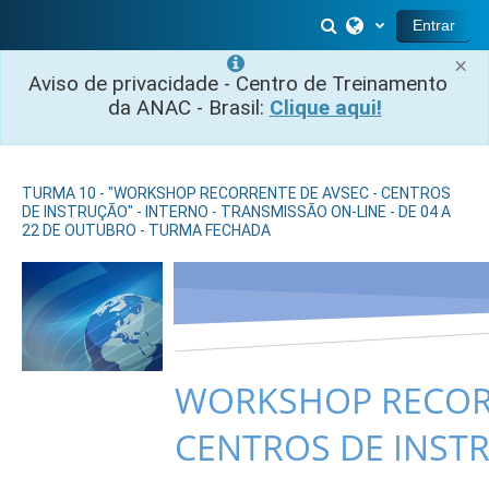
Ir para o conteúdo principal
Alternar entrada 
Entrar
×
Aviso de privacidade - Centro de Treinamento
da ANAC - Brasil:
Clique aqui!
TURMA 10 - "WORKSHOP RECORRENTE DE AVSEC - CENTROS
DE INSTRUÇÃO" - INTERNO - TRANSMISSÃO ON-LINE - DE 04 A
22 DE OUTUBRO - TURMA FECHADA
WORKSHOP RECORR
CENTROS DE INST