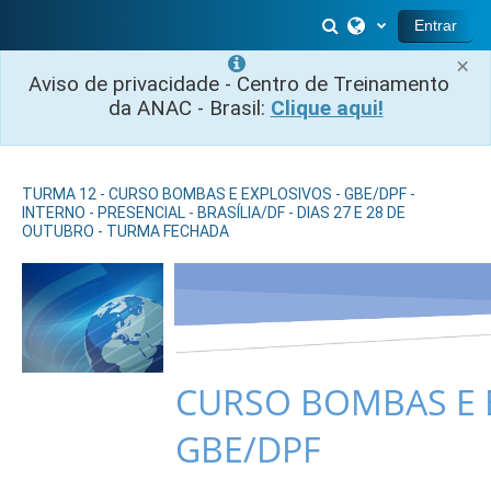
Salta al contenido principal
Selector de búsq
Entrar
×
Aviso de privacidade - Centro de Treinamento
da ANAC - Brasil:
Clique aqui!
TURMA 12 - CURSO BOMBAS E EXPLOSIVOS - GBE/DPF -
INTERNO - PRESENCIAL - BRASÍLIA/DF - DIAS 27 E 28 DE
OUTUBRO - TURMA FECHADA
CURSO BOMBAS E 
GBE/DPF