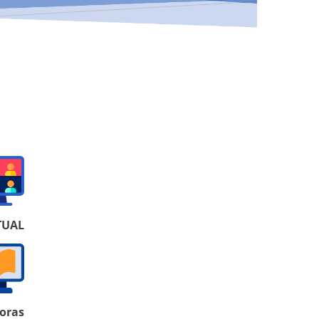
TUAL
horas