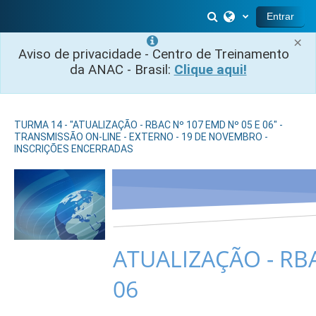
Ir para o conteúdo principal
Alternar entrada 
Entrar
×
Aviso de privacidade - Centro de Treinamento
da ANAC - Brasil:
Clique aqui!
TURMA 14 - "ATUALIZAÇÃO - RBAC Nº 107 EMD Nº 05 E 06" -
TRANSMISSÃO ON-LINE - EXTERNO - 19 DE NOVEMBRO -
INSCRIÇÕES ENCERRADAS
ATUALIZAÇÃO - RBA
06