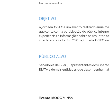
Transmissão on-line
a
OBJETIVO
A Jornada AVSEC é um evento realizado anualmen
que conta com a participação do público intern
experiências e informações sobre os assuntos cor
interferência ilícita. Em 2021, a Jornada AVSEC ai
a
PÚBLICO-ALVO
Servidores da GSAC, Representantes dos Operad
ESATA e demais entidades que desempenham at
Evento MOOC?
:
Não