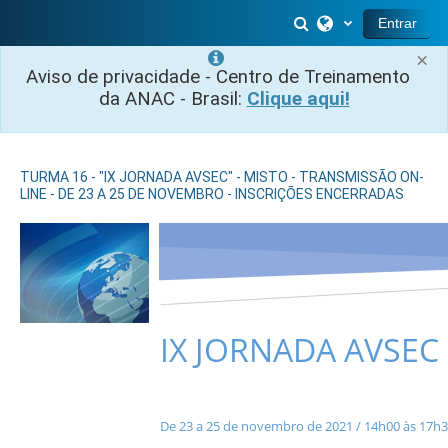
Ir para o conteúdo principal
Alternar entrada 
Entrar
×
Aviso de privacidade - Centro de Treinamento
da ANAC - Brasil:
Clique aqui!
TURMA 16 - "IX JORNADA AVSEC" - MISTO - TRANSMISSÃO ON-
LINE - DE 23 A 25 DE NOVEMBRO - INSCRIÇÕES ENCERRADAS
IX JORNADA AVSEC
a
De 23 a 25 de novembro de 2021 / 14h00 às 17h