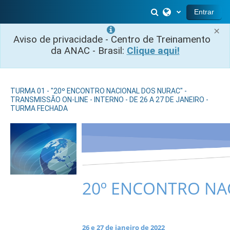
Ir para o conteúdo principal
Alternar entrada 
Entrar
×
Aviso de privacidade - Centro de Treinamento
da ANAC - Brasil:
Clique aqui!
TURMA 01 - "20º ENCONTRO NACIONAL DOS NURAC" -
TRANSMISSÃO ON-LINE - INTERNO - DE 26 A 27 DE JANEIRO -
TURMA FECHADA
20º ENCONTRO NA
A
26 e 27 de janeiro de 2022