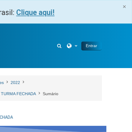
×
asil:
Clique aqui!
Alternar entrada de pesquisa
Entrar
es
2022
 - TURMA FECHADA
Sumário
FECHADA