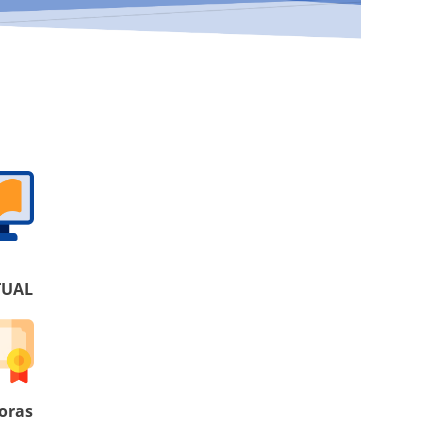
A
A
A
TUAL
oras